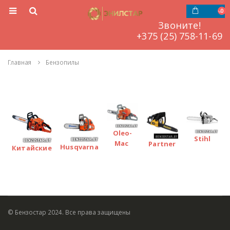
0
Звоните!
‎‎‎‎+375 (25) 758-11-69
Главная
Бензопилы
Oleo-
Stihl
Mac
Partner
Husqvarna
Китайские
© Бензостар 2024. Все права защищены