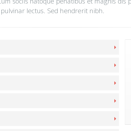
 Cum sociis natoque penatibus et magnis dis 
 pulvinar lectus. Sed hendrerit nibh.