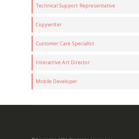
Technical Support Representative
Copywriter
Customer Care Specialist
Interactive Art Director
Mobile Developer