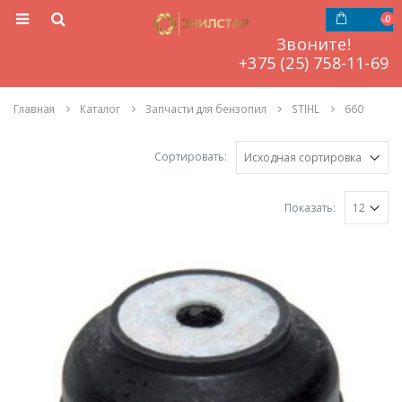
0
Звоните!
‎‎‎‎+375 (25) 758-11-69
Главная
Каталог
Запчасти для бензопил
STIHL
660
Сортировать:
Показать: