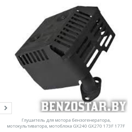
Глушитель для мотора бензогенератора,
мотокультиватора, мотоблока GX240 GX270 173F 177F