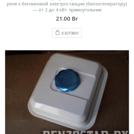
реле к бензиновой электростанции (бензогенератору)
15.00
Br
15.00
Br
— от 2 до 4 кВт. прямоугольник
21.00
Br
Цепь пильная, 27,5
Цепь пильная, 27,5
зубьев, 55 звеньев,
зубьев, 55 звеньев,
шаг 3/8", 1,1 мм
шаг 3/8", 1,1 мм
В КОРЗИНУ
15.00
Br
15.00
Br