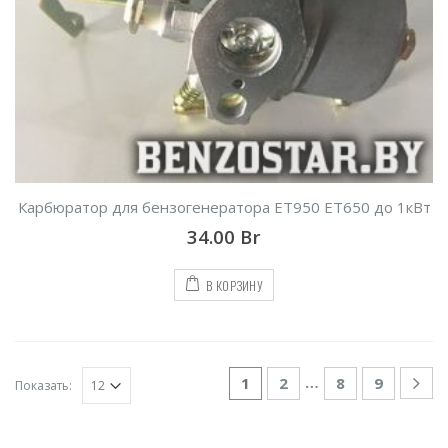
Карбюратор для бензогенератора ET950 ET650 до 1кВт
34.00
Br
В КОРЗИНУ
…
1
2
8
9
Показать: