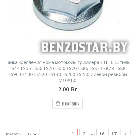
Гайка крепления ножа мотокосы триммера STIHL Штиль
FS44 FS55 FS56 FS70 FS56 FS70 FS86 FS87 FS87R FS88
FS90 FS100 FS120 FS130 FS200 FS250 с левой резьбой
М10*1.0
2.00
Br
В КОРЗИНУ
…
1
2
16
17
Показать: