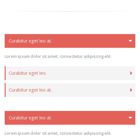
Colors
Curabitur eget leo at.
Lorem ipsum dolor sit amet, consectetur adipiscing elit.
Curabitur eget leo.
Curabitur eget leo at.
Curabitur eget leo at.
Lorem ipsum dolor sit amet, consectetur adipiscing elit.