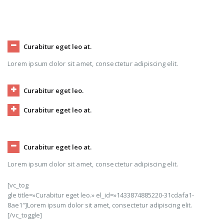
Color
Curabitur eget leo at.
Lorem ipsum dolor sit amet, consectetur adipiscing elit.
Curabitur eget leo.
Curabitur eget leo at.
Curabitur eget leo at.
Lorem ipsum dolor sit amet, consectetur adipiscing elit.
[vc_tog
gle title=»Curabitur eget leo.» el_id=»1433874885220-31cdafa1-
8ae1″]Lorem ipsum dolor sit amet, consectetur adipiscing elit.
[/vc_toggle]