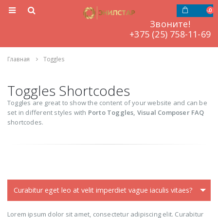
0
Звоните!
‎‎‎‎+375 (25) 758-11-69
Главная
Toggles
Toggles Shortcodes
Toggles are great to show the content of your website and can be
set in different styles with
Porto Toggles, Visual Composer FAQ
shortcodes.
Default
Curabitur eget leo at velit imperdiet vague iaculis vitaes?
Lorem ipsum dolor sit amet, consectetur adipiscing elit. Curabitur