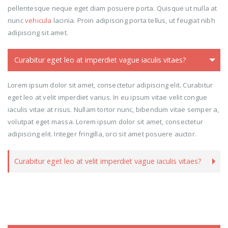
pellentesque neque eget diam posuere porta. Quisque ut nulla at
nunc
vehicula
lacinia. Proin adipiscing porta tellus, ut feugiat nibh
adipiscing sit amet.
Curabitur eget leo at imperdiet vague iaculis vitaes?
Lorem ipsum dolor sit amet, consectetur adipiscing elit. Curabitur
eget leo at velit imperdiet varius. In eu ipsum vitae velit congue
iaculis vitae at risus. Nullam tortor nunc, bibendum vitae semper a,
volutpat eget massa. Lorem ipsum dolor sit amet, consectetur
adipiscing elit. Integer fringilla, orci sit amet posuere auctor.
Curabitur eget leo at velit imperdiet vague iaculis vitaes?
One Toggle Open At A Time