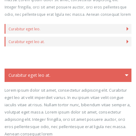
Integer fringilla, orci sit amet posuere auctor, orci eros pellentesque
odio, nec pellentesque erat ligula nec massa. Aenean consequat lorem
Curabitur eget leo.
Curabitur eget leo at.
Default
Curabitur eget leo at.
Lorem ipsum dolor sit amet, consectetur adipiscing elit. Curabitur
eget leo at velit imperdiet varius. In eu ipsum vitae velit congue
iaculis vitae at risus. Nullam tortor nunc, bibendum vitae semper a,
volutpat eget massa. Lorem ipsum dolor sit amet, consectetur
adipiscing elit. Integer fringilla, orci sit amet posuere auctor, orci
eros pellentesque odio, nec pellentesque erat ligula nec massa.
Aenean consequat lorem