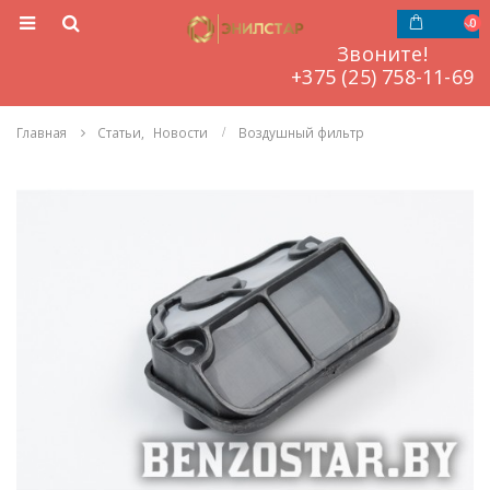
0
Звоните!
‎‎‎‎+375 (25) 758-11-69
Главная
Статьи
,
Новости
Воздушный фильтр