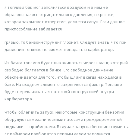
я топлива бак мог заполняться воздухом и в нем не
образовывалось отрицательного давления, в крышке,
Цепь пильная 29,5
Цепь пильная 29,5
зубьев, 59 звеньев,
зубьев, 59 звеньев,
которая закрывает отверстие, делается сапун. Если данное
шаг 3/8", 1,1 мм
шаг 3/8", 1,1 мм
приспособление забивается
16.00
Br
16.00
Br
грязью, то бензоинструмент глохнет. Следует знать, что при
Цепь пильная, 28,5
Цепь пильная, 28,5
давлении топливо не сможет попадать в карбюратор.
зубьев, 57 звеньев,
зубьев, 57 звеньев,
шаг 3/8", 1,1 мм
шаг 3/8", 1,1 мм
15.00
Br
15.00
Br
Из бачка топливо будет выкачиваться через шланг, который
свободно болтается в бачке. Его свободное движение
обеспечивается для того, чтобы шланг всегда находился в
Цепь пильная, 27,5
Цепь пильная, 27,5
баке. На входном элементе закрепляется фильтр. Топливо
зубьев, 55 звеньев,
зубьев, 55 звеньев,
шаг 3/8", 1,1 мм
шаг 3/8", 1,1 мм
будет перекачиваться насосной конструкцией внутри
15.00
Br
15.00
Br
карбюратора.
Чтобы облегчить запуск, некоторые конструкции бензопил
оборудуются механическими насосами преждевременной
подкачки — праймерами. В случае запуска бензоинструмента
с праймером карбюратор первым делом заполнится