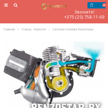
0
Звоните!
‎‎‎‎+375 (25) 758-11-69
Главная
Статьи
,
Новости
Система топлива бензопилы